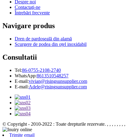
Despre noi
Contactaţi-ne
Întrebări frecvente
Navigare produs
Dren de pardoseală din alamă
Scurgere de podea din oțel inoxidabil
Consultatii
Tel:
86-0755-2108-2740
WhatsApp:
8613510548257
E-mail:
vivian@risingsunsupplier.com
E-mail:
Adele@risingsunsupplier.com
© Copyright - 2010-2022 : Toate drepturile rezervate.
, , , , , , , ,
Trimite email