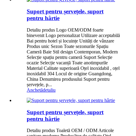
Suport pentru șervețele, suport
pentru hârtie
Detaliu produs Logo OEM/ODM foarte
binevenit Logo personalizat Utilizare acceptabilă
Bai pentru hotel și locuințe Unități de vânzare
Produs unic Sezon Toate sezonurile Spațiu
Cameră Baie Stil design Contemporan, Modern
Selecție spațiu pentru cameră Suport Selecție
ocazie Selecție vacanță Toate anotimpurile
Material Calitate superioară Oțel inoxidabil , oțel
inoxidabil 304 Locul de origine Guangdong,
China Denumirea produsului Suport pentru
șervețele, p...
Anchetă
detaliu
Suport pentru șervețele, suport
pentru hârtie
Detaliu produs Toaletă OEM / ODM Articole
sanitare moderne Producător de calitate Oțel