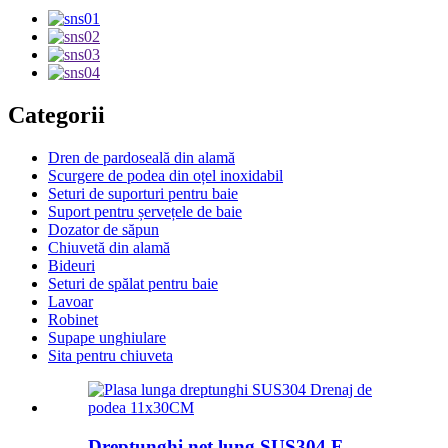
Categorii
Dren de pardoseală din alamă
Scurgere de podea din oțel inoxidabil
Seturi de suporturi pentru baie
Suport pentru șervețele de baie
Dozator de săpun
Chiuvetă din alamă
Bideuri
Seturi de spălat pentru baie
Lavoar
Robinet
Supape unghiulare
Sita pentru chiuveta
Dreptunghi net lung SUS304 F...