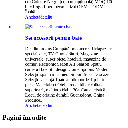
cm Culoare Negru (culoare opțională) MOQ 100
buc Logo Logo personalizat OEM și ODM
Înaltă...
Anchetă
detaliu
Set accesorii pentru baie
Detaliu produs Cumpărător comercial Magazine
specializate, TV Cumpărături, Magazine
universale, super piețe, hoteluri, magazine de
comerț electronic Sezon All-Season Spațiu
cameră Baie Stil design Contemporan, Modern
Selecție spațiu în cameră Suport Selecție ocazie
Selecție vacanță Toate anotimpurile Tip Patru
piese Material set Oțel inoxidabil de calitate
superioară, oțel inoxidabil 304 Caracteristică
Locul de origine durabil Guangdong, China
Produce...
Anchetă
detaliu
Pagini înrudite