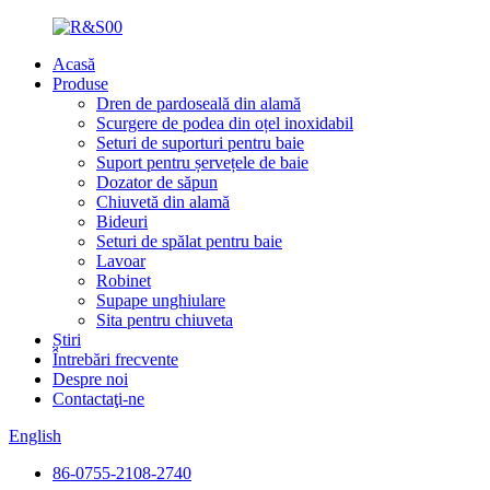
Acasă
Produse
Dren de pardoseală din alamă
Scurgere de podea din oțel inoxidabil
Seturi de suporturi pentru baie
Suport pentru șervețele de baie
Dozator de săpun
Chiuvetă din alamă
Bideuri
Seturi de spălat pentru baie
Lavoar
Robinet
Supape unghiulare
Sita pentru chiuveta
Știri
Întrebări frecvente
Despre noi
Contactaţi-ne
English
86-0755-2108-2740