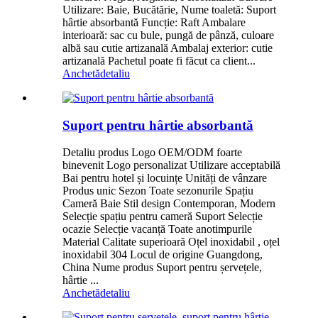
Utilizare: Baie, Bucătărie, Nume toaletă: Suport
hârtie absorbantă Funcție: Raft Ambalare
interioară: sac cu bule, pungă de pânză, culoare
albă sau cutie artizanală Ambalaj exterior: cutie
artizanală Pachetul poate fi făcut ca client...
Anchetă
detaliu
Suport pentru hârtie absorbantă
Detaliu produs Logo OEM/ODM foarte
binevenit Logo personalizat Utilizare acceptabilă
Bai pentru hotel și locuințe Unități de vânzare
Produs unic Sezon Toate sezonurile Spațiu
Cameră Baie Stil design Contemporan, Modern
Selecție spațiu pentru cameră Suport Selecție
ocazie Selecție vacanță Toate anotimpurile
Material Calitate superioară Oțel inoxidabil , oțel
inoxidabil 304 Locul de origine Guangdong,
China Nume produs Suport pentru șervețele,
hârtie ...
Anchetă
detaliu