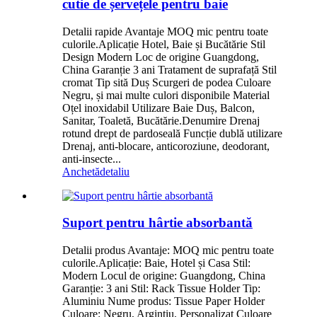
cutie de șervețele pentru baie
Detalii rapide Avantaje MOQ mic pentru toate
culorile.Aplicație Hotel, Baie și Bucătărie Stil
Design Modern Loc de origine Guangdong,
China Garanție 3 ani Tratament de suprafață Stil
cromat Tip sită Duș Scurgeri de podea Culoare
Negru, și mai multe culori disponibile Material
Oțel inoxidabil Utilizare Baie Duș, Balcon,
Sanitar, Toaletă, Bucătărie.Denumire Drenaj
rotund drept de pardoseală Funcție dublă utilizare
Drenaj, anti-blocare, anticoroziune, deodorant,
anti-insecte...
Anchetă
detaliu
Suport pentru hârtie absorbantă
Detalii produs Avantaje: MOQ mic pentru toate
culorile.Aplicație: Baie, Hotel și Casa Stil:
Modern Locul de origine: Guangdong, China
Garanție: 3 ani Stil: Rack Tissue Holder Tip:
Aluminiu Nume produs: Tissue Paper Holder
Culoare: Negru, Argintiu, Personalizat Culoare