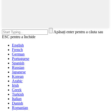
Apăsați enter pentru a căuta sau
ESC pentru a închide
English
French
German
Portuguese
Spanish
Russian
Japanese
Korean
Arabic
Irish
Greek
Turkish
Italian
Danish
Romanian