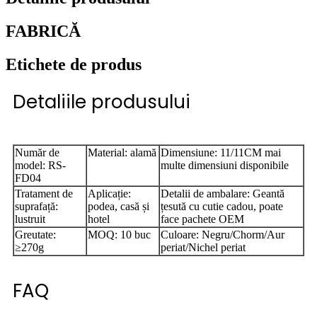
FABRICĂ
Etichete de produs
Detaliile produsului
Număr de
Material: alamă
Dimensiune: 11/11CM mai
model: RS-
multe dimensiuni disponibile
FD04
Tratament de
Aplicație:
Detalii de ambalare: Geantă
suprafață:
podea, casă și
țesută cu cutie cadou, poate
lustruit
hotel
face pachete OEM
Greutate:
MOQ: 10 buc
Culoare: Negru/Chorm/Aur
≥270g
periat/Nichel periat
FAQ