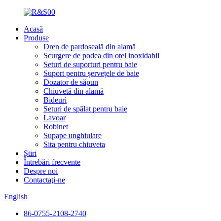
Acasă
Produse
Dren de pardoseală din alamă
Scurgere de podea din oțel inoxidabil
Seturi de suporturi pentru baie
Suport pentru șervețele de baie
Dozator de săpun
Chiuvetă din alamă
Bideuri
Seturi de spălat pentru baie
Lavoar
Robinet
Supape unghiulare
Sita pentru chiuveta
Știri
Întrebări frecvente
Despre noi
Contactaţi-ne
English
86-0755-2108-2740