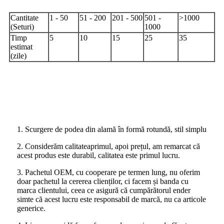
Cantitate
1 - 50
51 - 200
201 - 500
501 -
>1000
(Seturi)
1000
Timp
5
10
15
25
35
estimat
(zile)
1. Scurgere de podea din alamă în formă rotundă, stil simplu
2. Considerăm calitatea
primul
, apoi prețul, am remarcat că
acest produs este durabil, calitatea este primul lucru.
3. Pachetul OEM, cu cooperare pe termen lung, nu oferim
doar pachetul la cererea clienților, ci facem și banda cu
marca clientului, ceea ce asigură că cumpărătorul ender
simte că acest lucru este responsabil de marcă, nu ca articole
generice.