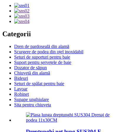
Categorii
Dren de pardoseală din alamă
Scurgere de podea din oțel inoxidabil
Seturi de suporturi pentru baie
Suport pentru șervețele de baie
Dozator de săpun
Chiuvetă din alamă
Bideuri
Seturi de spălat pentru baie
Lavoar
Robinet
Supape unghiulare
Sita pentru chiuveta
Dreptunghi net lung SUS304 F...