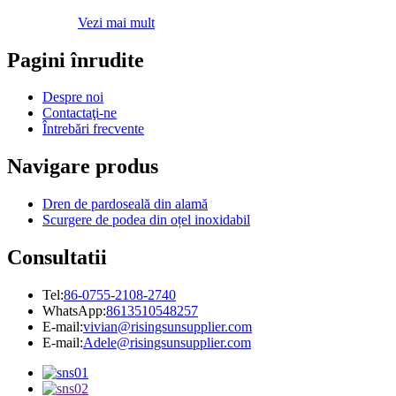
Vezi mai mult
Pagini înrudite
Despre noi
Contactaţi-ne
Întrebări frecvente
Navigare produs
Dren de pardoseală din alamă
Scurgere de podea din oțel inoxidabil
Consultatii
Tel:
86-0755-2108-2740
WhatsApp:
8613510548257
E-mail:
vivian@risingsunsupplier.com
E-mail:
Adele@risingsunsupplier.com