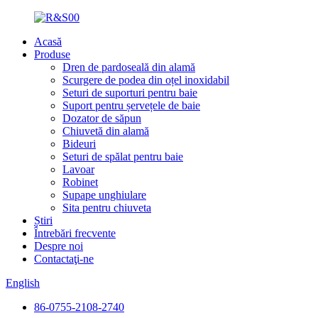
Acasă
Produse
Dren de pardoseală din alamă
Scurgere de podea din oțel inoxidabil
Seturi de suporturi pentru baie
Suport pentru șervețele de baie
Dozator de săpun
Chiuvetă din alamă
Bideuri
Seturi de spălat pentru baie
Lavoar
Robinet
Supape unghiulare
Sita pentru chiuveta
Știri
Întrebări frecvente
Despre noi
Contactaţi-ne
English
86-0755-2108-2740