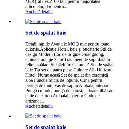
MOQ-ul dvs.?100 buc pentru majoritatea
articolelor, dar pentru...
Anchetă
detaliu
Set de spalat baie
Detalii rapide Avantaje MOQ mic pentru toate
culorile.Aplicație Hotel, baie și bucătărie Stil de
design Modern Loc de origine Guangdong,
China Garanție 3 ani Tratament de suprafață în
relief, spălare Stil șlefuire Ceramică Set de spălat
baie Tip set de patru piese Culoare Alb Utilizare
Hotel, Nume acasă Set de spălat din ceramică
albă Funcție Sticla de loțiune, Cană pentru
periuță de dinți, vas de săpun Ambalaj interior
Pungă cu bule, pungă de pânză, culoare albă sau
cutie de carton Ambalaj exterior Cutie de
artizanat...
Anchetă
detaliu
Set de spalat baie