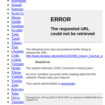
Slovenian
Somali
Samoan
Scots Gaelic
Shona
Sindhi
Sundanese
Swahili
Tajik
Tamil
Telugu
Thai
Ukrainian
Urdu
Uzbek
Vietnamese
Welsh
Xhosa
Yiddish
Yoruba
Zulu
Kinyarwanda
Tatar
Oriya
Turkmen