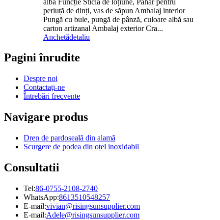
albă Funcție Sticla de loțiune, Pahar pentru
periuță de dinți, vas de săpun Ambalaj interior
Pungă cu bule, pungă de pânză, culoare albă sau
carton artizanal Ambalaj exterior Cra...
Anchetă
detaliu
Pagini înrudite
Despre noi
Contactaţi-ne
Întrebări frecvente
Navigare produs
Dren de pardoseală din alamă
Scurgere de podea din oțel inoxidabil
Consultatii
Tel:
86-0755-2108-2740
WhatsApp:
8613510548257
E-mail:
vivian@risingsunsupplier.com
E-mail:
Adele@risingsunsupplier.com