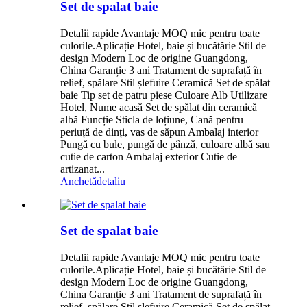
Set de spalat baie
Detalii rapide Avantaje MOQ mic pentru toate
culorile.Aplicație Hotel, baie și bucătărie Stil de
design Modern Loc de origine Guangdong,
China Garanție 3 ani Tratament de suprafață în
relief, spălare Stil șlefuire Ceramică Set de spălat
baie Tip set de patru piese Culoare Alb Utilizare
Hotel, Nume acasă Set de spălat din ceramică
albă Funcție Sticla de loțiune, Cană pentru
periuță de dinți, vas de săpun Ambalaj interior
Pungă cu bule, pungă de pânză, culoare albă sau
cutie de carton Ambalaj exterior Cutie de
artizanat...
Anchetă
detaliu
Set de spalat baie
Detalii rapide Avantaje MOQ mic pentru toate
culorile.Aplicație Hotel, baie și bucătărie Stil de
design Modern Loc de origine Guangdong,
China Garanție 3 ani Tratament de suprafață în
relief, spălare Stil șlefuire Ceramică Set de spălat