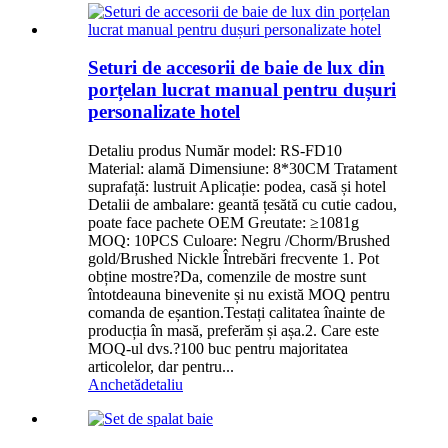
Seturi de accesorii de baie de lux din
porțelan lucrat manual pentru dușuri
personalizate hotel
Detaliu produs Număr model: RS-FD10
Material: alamă Dimensiune: 8*30CM Tratament
suprafață: lustruit Aplicație: podea, casă și hotel
Detalii de ambalare: geantă țesătă cu cutie cadou,
poate face pachete OEM Greutate: ≥1081g
MOQ: 10PCS Culoare: Negru /Chorm/Brushed
gold/Brushed Nickle Întrebări frecvente 1. Pot
obține mostre?Da, comenzile de mostre sunt
întotdeauna binevenite și nu există MOQ pentru
comanda de eșantion.Testați calitatea înainte de
producția în masă, preferăm și așa.2. Care este
MOQ-ul dvs.?100 buc pentru majoritatea
articolelor, dar pentru...
Anchetă
detaliu