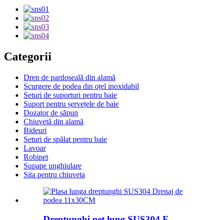
Categorii
Dren de pardoseală din alamă
Scurgere de podea din oțel inoxidabil
Seturi de suporturi pentru baie
Suport pentru șervețele de baie
Dozator de săpun
Chiuvetă din alamă
Bideuri
Seturi de spălat pentru baie
Lavoar
Robinet
Supape unghiulare
Sita pentru chiuveta
Dreptunghi net lung SUS304 F...