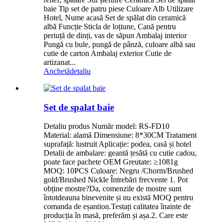
baie Tip set de patru piese Culoare Alb Utilizare
Hotel, Nume acasă Set de spălat din ceramică
albă Funcție Sticla de loțiune, Cană pentru
periuță de dinți, vas de săpun Ambalaj interior
Pungă cu bule, pungă de pânză, culoare albă sau
cutie de carton Ambalaj exterior Cutie de
artizanat...
Anchetă
detaliu
Set de spalat baie
Detaliu produs Număr model: RS-FD10
Material: alamă Dimensiune: 8*30CM Tratament
suprafață: lustruit Aplicație: podea, casă și hotel
Detalii de ambalare: geantă țesătă cu cutie cadou,
poate face pachete OEM Greutate: ≥1081g
MOQ: 10PCS Culoare: Negru /Chorm/Brushed
gold/Brushed Nickle Întrebări frecvente 1. Pot
obține mostre?Da, comenzile de mostre sunt
întotdeauna binevenite și nu există MOQ pentru
comanda de eșantion.Testați calitatea înainte de
producția în masă, preferăm și așa.2. Care este