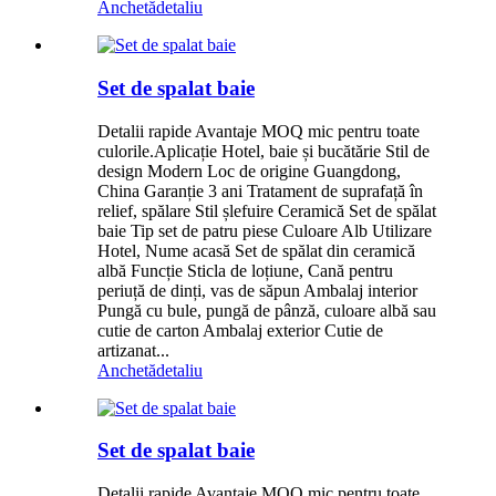
Anchetă
detaliu
Set de spalat baie
Detalii rapide Avantaje MOQ mic pentru toate
culorile.Aplicație Hotel, baie și bucătărie Stil de
design Modern Loc de origine Guangdong,
China Garanție 3 ani Tratament de suprafață în
relief, spălare Stil șlefuire Ceramică Set de spălat
baie Tip set de patru piese Culoare Alb Utilizare
Hotel, Nume acasă Set de spălat din ceramică
albă Funcție Sticla de loțiune, Cană pentru
periuță de dinți, vas de săpun Ambalaj interior
Pungă cu bule, pungă de pânză, culoare albă sau
cutie de carton Ambalaj exterior Cutie de
artizanat...
Anchetă
detaliu
Set de spalat baie
Detalii rapide Avantaje MOQ mic pentru toate